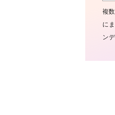
複数
に
ン