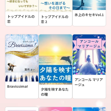
氷上のキセキVol.1
トップアイドルの
トップアイドルの
恋
恋 2
アンコール マリア
ージュ
Bravissima!
夕陽を映すあなた
の瞳