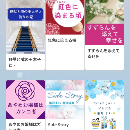
紅色に染まる頃
すずらんを添えて
幸せを
野獣と噂の王太子
と…
あやめお嬢様はガ
Side Story
ンコ者