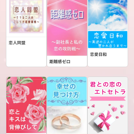
恋人同盟
恋愛日和
距離感ゼロ