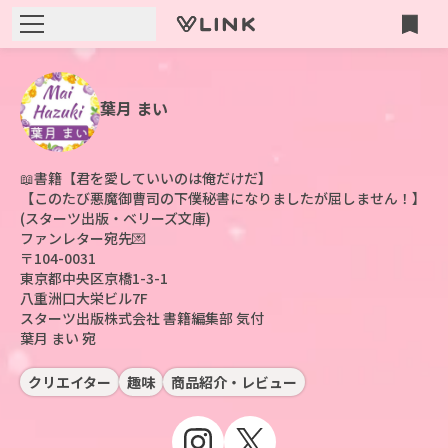
葉月 まい
📖書籍【君を愛していいのは俺だけだ】

【このたび悪魔御曹司の下僕秘書になりましたが屈しません！】

(スターツ出版・ベリーズ文庫)

ファンレター宛先💌

〒104-0031

東京都中央区京橋1-3-1 

八重洲口大栄ビル7F

スターツ出版株式会社 書籍編集部 気付

葉月 まい 宛
クリエイター
趣味
商品紹介・レビュー