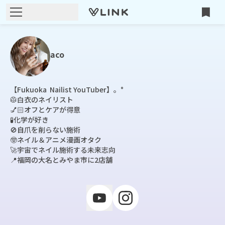
aco
【Fukuoka  Nailist YouTuber】。°

🥼白衣のネイリスト

💅🏻オフとケアが得意

🧪化学が好き

🚫自爪を削らない施術

🤓ネイル＆アニメ漫画オタク

🚀宇宙でネイル施術する未来志向

📍福岡の大名とみやま市に2店舗