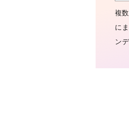
複数
に
ン