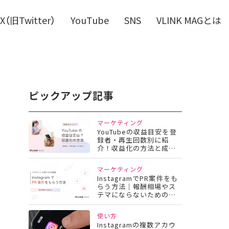
X（旧Twitter）
YouTube
SNS
VLINK MAGとは
ピックアップ記事
マーケティング
YouTubeの収益目安を登
録者・再生回数別に紹
介！収益化の方法と成功
のコツとは？
マーケティング
InstagramでPR案件をも
らう方法｜報酬相場やス
テマにならないための注
意点も
使い方
Instagramの複数アカウ